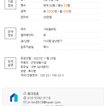
기본
정보
평수
33
면적 33평 / 평수
평
금액
5000
400
보
만 / 월
만
관리비
20만원
주차
1대(총6대)
상세
정보
엘리베이터
유
냉/난방
시스템 냉난방기
입주가능일
즉시
준공년월 : 2022년 11월 28일
상세
주용도 : 근린생활시설
설명
화장실 : 내부 (남녀분리)
방향 : 북서향
계약/전용면적 : 109.33 / 109.33 ㎡
홍대청춘
010-5592-3116
jh-lim8919@naver.com