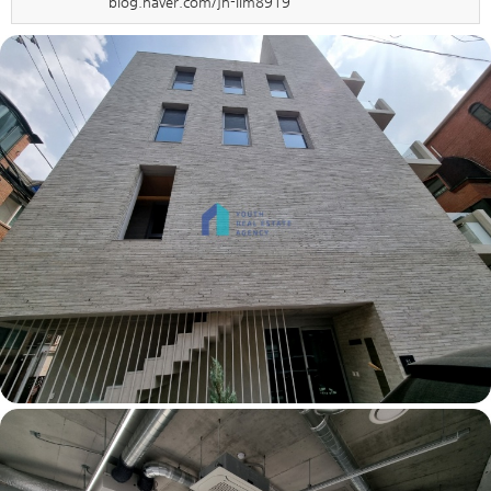
blog.naver.com/jh-lim8919