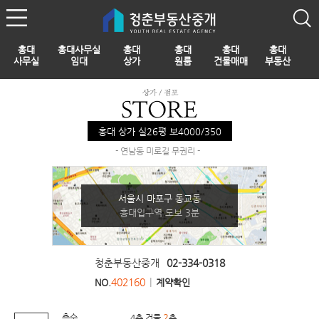
홍대
홍대사무실
홍대
홍대
홍대
홍대
사무실
임대
상가
원룸
건물매매
부동산
홍대 상가 실26평 보4000/350
- 연남동 미로길 무권리 -
서울시 마포구 동교동
홍대입구역 도보 3분
청춘부동산중개
02-334-0318
402160
|
NO.
계약확인
층수
2
4층 건물
층