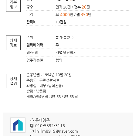
기본
정보
평수
26
면적 26평 / 평수
평
금액
4000
350
보
만 / 월
만
관리비
10만원
주차
불가(총2대)
상세
정보
엘리베이터
무
냉/난방
개별 냉난방기
입주가능일
협의
준공년월 : 1994년 10월 20일
상세
주용도 : 근린생활시설
설명
화장실 : 내부 (남녀혼용)
방향 : 남동향
계약/전용면적 : 85.68 / 85.68 ㎡
홍대청춘
010-5592-3116
jh-lim8919@naver.com