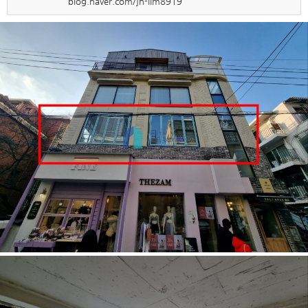
blog.naver.com/jh-lim8919