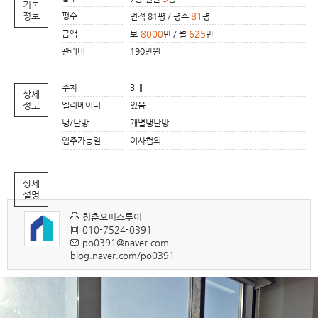
기본
정보
평수
81
면적 81평 / 평수
평
금액
8000
625
보
만 / 월
만
관리비
190만원
주차
3대
상세
정보
엘리베이터
있음
냉/난방
개별냉난방
입주가능일
이사협의
상세
설명
청춘오피스투어
010-7524-0391
po0391@naver.com
blog.naver.com/po0391