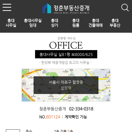
홍대
홍대사무실
홍대
홍대
홍대
홍대
사무실
임대
상가
원룸
건물매매
부동산
홍대사무실 실81평 보8000/625
- 한강뷰 채광개방감 최고의 사무실 -
서울시 마포구 합정동
합정역
청춘부동산중개
02-334-0318
601124
|
NO.
계약확인 가능
층수
5
7층 건물
층