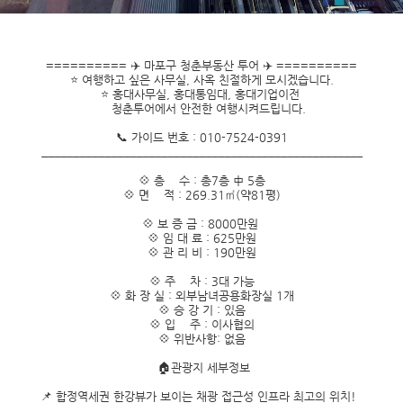
========== ✈️ 마포구 청춘부동산 투어 ✈️ ==========
⭐ 여행하고 싶은 사무실, 사옥 친절하게 모시겠습니다.
⭐ 홍대사무실, 홍대통임대, 홍대기업이전
청춘투어에서 안전한 여행시켜드립니다.
📞 가이드 번호 : 010-7524-0391
___________________________________________________
💠 층 수 : 총7층 中 5층
💠 면 적 : 269.31㎡(약81평)
💠 보 증 금 : 8000만원
💠 임 대 료 : 625만원
💠 관 리 비 : 190만원
💠 주 차 : 3대 가능
💠 화 장 실 : 외부남녀공용화장실 1개
💠 승 강 기 : 있음
💠 입 주 : 이사협의
💠 위반사항: 없음
🏠관광지 세부정보
📌 합정역세권 한강뷰가 보이는 채광 접근성 인프라 최고의 위치!