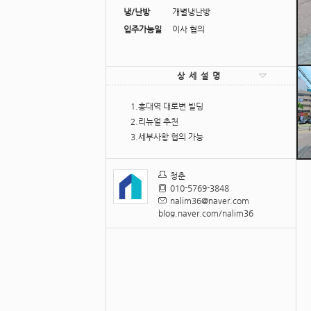
냉/난방
개별냉난방
입주가능일
이사 협의
상세설명
1.홍대역 대로변 빌딩
2.리뉴얼 추천
3.세부사항 협의 가능
청춘
010-5769-3848
nalim36@naver.com
blog.naver.com/nalim36