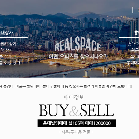
홍대
상가
홍
권리 상가
홍대오
하 상가
원룸
층 상가
쓰리
층 이상 상가
홍대매
옥 통임대, 마포구 빌딩매매, 홍대 건물매매 등 찾으시는 최적의 매물을 제안해 드립니다!
홍대빌딩매매 실105평 매매1200000
- 사옥/투자용 건물 -