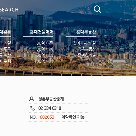
대
원룸
홍대
건물매매
홍대
부동산
피스텔
30억 미만
찾아오시는 길
 / 투룸
30억 이상
청춘부동산
룸 이상
60억 이상
즐겨찾기★
매 주택
100억 이상
청춘부동산중개
02-334-0318
NO.
602053
|
계약확인 가능