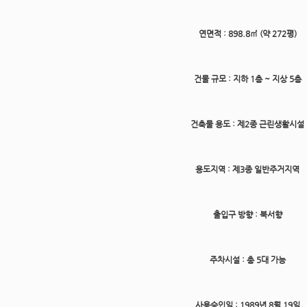
연면적
: 898.8㎡ (약 272평)
건물 규모
: 지하 1층 ~ 지상 5층
건축물 용도
: 제2종 근린생활시설
용도지역
: 제3종 일반주거지역
출입구 방향
: 북서향
주차시설
: 총 5대 가능
사용승인일
: 1989년 8월 19일