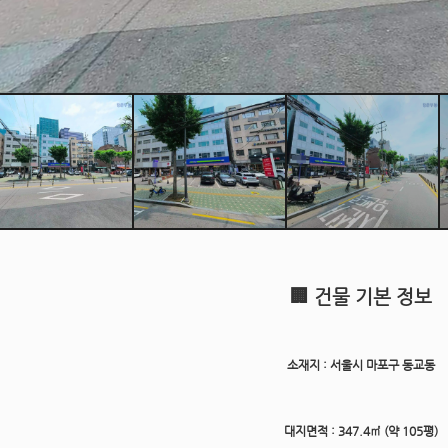
🏢
건물 기본 정보
소재지 : 서울시 마포구 동교동
대지면적
: 347.4㎡ (약 105평)