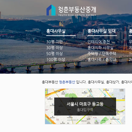
홍대
사무실
홍대사무실 임대
30평 미만
인테리어 추천
무
30평 이상
홍대지하 사무실
지
50평 이상
주택형 / 단독주택
1
100평 이상
홍대사옥 / 통임대
2
홍대부동산
청춘부동산
입니다. 홍대사무실, 홍대상가, 홍대사
서울시 마포구 동교동
홍대입구역