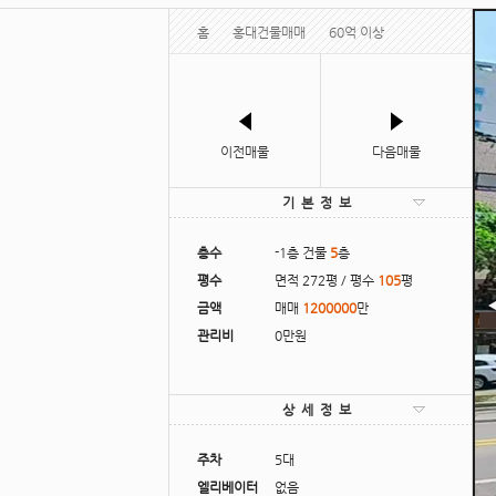
홈
홍대건물매매
60억 이상
이전매물
다음매물
기본정보
층수
-1층 건물
5
층
평수
면적 272평 / 평수
105
평
금액
매매
1200000
만
관리비
0만원
상세정보
주차
5대
엘리베이터
없음