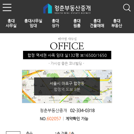
홍대
홍대사무실
홍대
홍대
홍대
홍대
사무실
임대
상가
원룸
건물매매
부동산
합정 역세권 사옥 임대 실132평 보16500/1650
- 가시성 좋은 코너빌딩 -
서울시 마포구 합정동
합정역 도보 8분
청춘부동산중개
02-334-0318
602057
|
NO.
계약확인 가능
층수
4
1층 건물
층