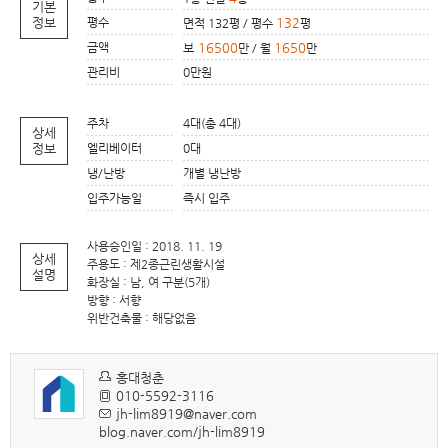
기본
정보
평수
132
면적 132평 / 평수
평
금액
16500
1650
보
만 / 월
만
관리비
0만원
주차
4대(총 4대)
상세
정보
엘리베이터
0대
냉/난방
개별 냉난방
입주가능일
즉시 입주
사용승인일 : 2018. 11. 19
상세
주용도 : 제2종근린생활시설
설명
화장실 : 남, 여 구분(5개)
방향 : 서향
위반건축물 : 해당없음
홍대청춘
010-5592-3116
jh-lim8919@naver.com
blog.naver.com/jh-lim8919